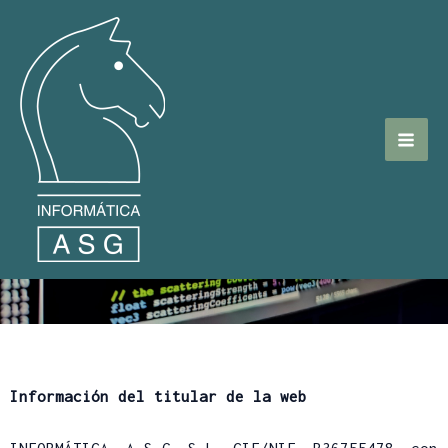
Ir
MAI
al
contenido
MEN
POLÍTICA DE
PRIVACIDAD
Información del titular de la web