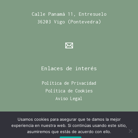
Calle Panamá 11, Entresuelo
36203 Vigo (Pontevedra)
Enlaces de interés
Política de Privacidad
Política de Cookies
Aviso Legal
Usamos cookies para asegurar que te damos la mejor
experiencia en nuestra web. Si continúas usando este sitio,
Copyright © 2024 | INFORMÁTICA ASG
asumiremos que estás de acuerdo con ello.